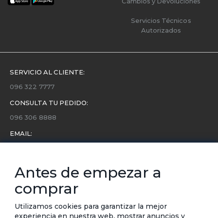
Cambios y Devoluciones
Servicios Técnicos
Autorizados
SERVICIO AL CLIENTE:
096 322 7777
CONSULTA TU PEDIDO:
096 306 8888
EMAIL:
servicio.cliente@etafashion.com
NEWSLETTER:
Antes de empezar a
Conoce toda la información sobre últimas colecciones,
comprar
eventos y ofertas.
Subscríbete a nuestro newsletter
Utilizamos cookies para garantizar la mejor
experiencia en nuestra web, mostrar anuncios y