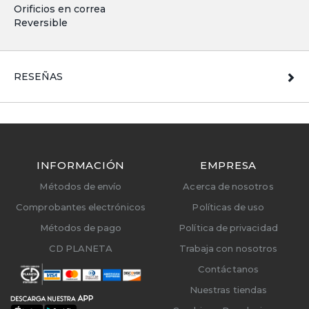
Orificios en correa
Reversible
RESEÑAS
INFORMACIÓN
EMPRESA
Métodos de envío
Acerca de nosotros
Comprobantes electrónicos
Políticas de uso
Métodos de pago
Política de privacidad
CD PLANETA
Trabaja con nosotros
Contáctanos
Nuestras tiendas