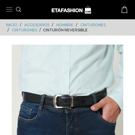
Skip
Skip
to
to
content
navigation
INICIO
ACCESORIOS
HOMBRE
CINTURONES
CINTURONES
CINTURÓN REVERSIBLE