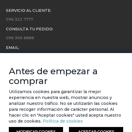
SERVICIO AL CLIENTE:
096 322 7777
CONSULTA TU PEDIDO:
096 306 8888
EMAIL:
servicio.cliente@etafashion.com
NEWSLETTER:
Antes de empezar a
Conoce toda la información sobre últimas colecciones,
comprar
eventos y ofertas.
Subscríbete a nuestro newsletter
Utilizamos cookies para garantizar la mejor
experiencia en nuestra web, mostrar anuncios y
SUSCRIBIRSE
analizar nuestro tráfico. No se utilizarán las cookies
para recoger información de carácter personal. Al
hacer clic en "Aceptar cookies" usted acepta nuestro
uso de cookies.
Política de cookies
MODIFICAR COOKIES
ACEPTAR COOKIES