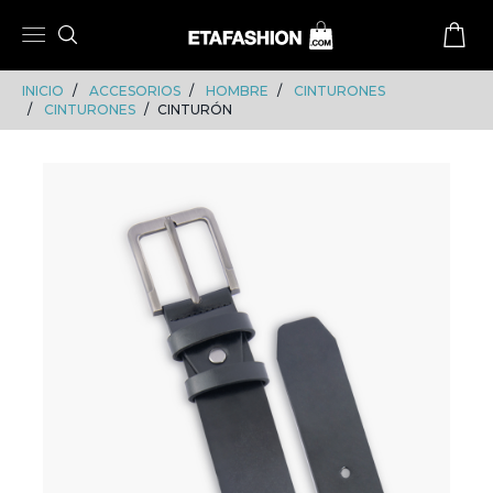
Skip
Skip
to
to
content
navigation
INICIO
ACCESORIOS
HOMBRE
CINTURONES
CINTURONES
CINTURÓN