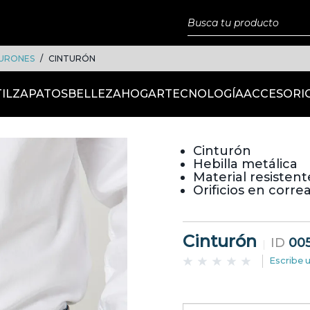
TURONES
CINTURÓN
IL
ZAPATOS
BELLEZA
HOGAR
TECNOLOGÍA
ACCESORI
Cinturón
Hebilla metálica
Material resistent
Orificios en corre
Cinturón
ID
00
Escribe 