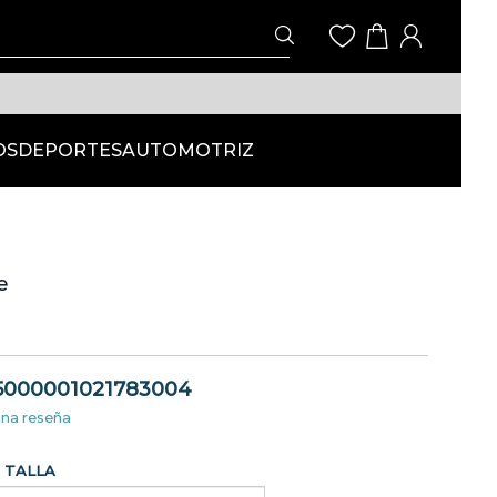
OS
DEPORTES
AUTOMOTRIZ
e
a
5000001021783004
una reseña
TALLA