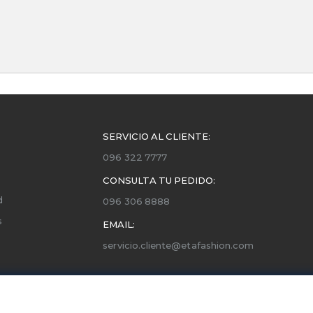
SERVICIO AL CLIENTE:
096 322 7777
CONSULTA TU PEDIDO:
d
096 306 8888
s
EMAIL:
servicio.cliente@etafashion.com
ones
utorizados