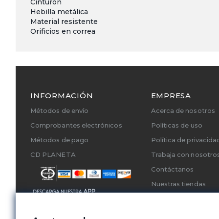
Cinturón
Hebilla metálica
Material resistente
Orificios en correa
INFORMACIÓN
EMPRESA
Métodos de envío
Acerca de nosotros
Comprobantes electrónicos
Políticas de uso
Métodos de pago
Política de privacida
CD PLANETA
Trabaja con nosotro
Contáctanos
Nuestras tiendas
Cambios y Devoluci
Servicios Técnicos A