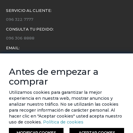
SERVICIO AL CLIENTE:
096 322 7777
CONSULTA TU PEDIDO:
096 306 8888
EMAIL:
servicio.cliente@etafashion.com
NEWSLETTER:
Antes de empezar a
Conoce toda la información sobre últimas colecciones,
comprar
eventos y ofertas.
Subscríbete a nuestro newsletter
Utilizamos cookies para garantizar la mejor
experiencia en nuestra web, mostrar anuncios y
SUSCRIBIRSE
analizar nuestro tráfico. No se utilizarán las cookies
para recoger información de carácter personal. Al
hacer clic en "Aceptar cookies" usted acepta nuestro
uso de cookies.
Política de cookies
MODIFICAR COOKIES
ACEPTAR COOKIES