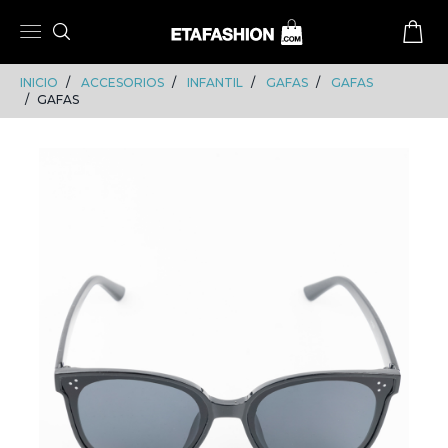
Skip
Skip
to
to
content
navigation
INICIO
ACCESORIOS
INFANTIL
GAFAS
GAFAS
GAFAS