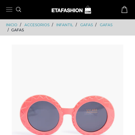
Skip
Skip
to
to
content
navigation
INICIO
ACCESORIOS
INFANTIL
GAFAS
GAFAS
GAFAS