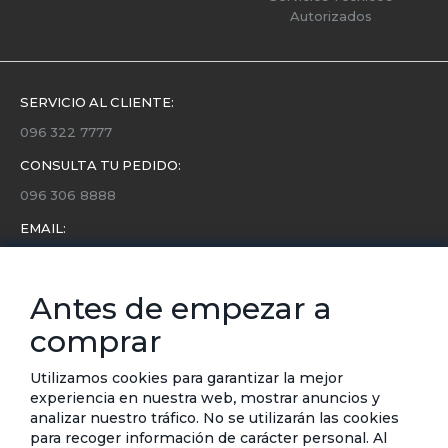
Autorizados
SERVICIO AL CLIENTE:
096 322 7777
CONSULTA TU PEDIDO:
096 306 8888
EMAIL:
servicio.cliente@etafashion.com
NEWSLETTER:
Antes de empezar a
Conoce toda la información sobre últimas colecciones,
comprar
eventos y ofertas.
Subscríbete a nuestro newsletter
Utilizamos cookies para garantizar la mejor
experiencia en nuestra web, mostrar anuncios y
SUSCRIBIRSE
analizar nuestro tráfico. No se utilizarán las cookies
para recoger información de carácter personal. Al