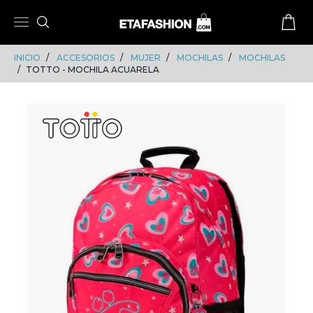
Skip
Skip
to
to
content
navigation
INICIO
ACCESORIOS
MUJER
MOCHILAS
MOCHILAS
TOTTO - MOCHILA ACUARELA