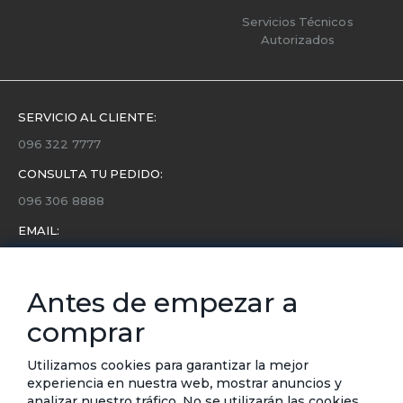
Servicios Técnicos
Autorizados
SERVICIO AL CLIENTE:
096 322 7777
CONSULTA TU PEDIDO:
096 306 8888
EMAIL:
servicio.cliente@etafashion.com
NEWSLETTER:
Antes de empezar a
Conoce toda la información sobre últimas colecciones,
comprar
eventos y ofertas.
Subscríbete a nuestro newsletter
Utilizamos cookies para garantizar la mejor
experiencia en nuestra web, mostrar anuncios y
SUSCRIBIRSE
analizar nuestro tráfico. No se utilizarán las cookies