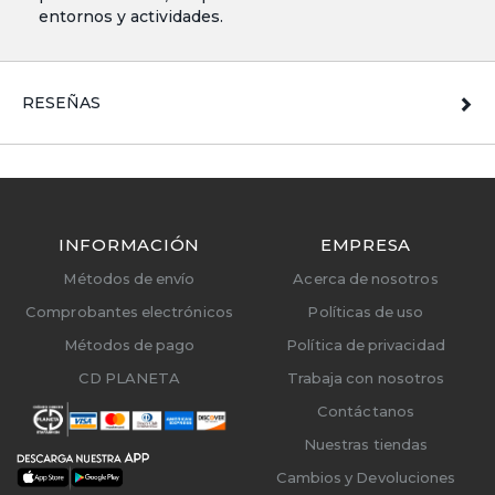
entornos y actividades.
RESEÑAS
INFORMACIÓN
EMPRESA
Métodos de envío
Acerca de nosotros
Comprobantes electrónicos
Políticas de uso
Métodos de pago
Política de privacidad
CD PLANETA
Trabaja con nosotros
Contáctanos
Nuestras tiendas
Cambios y Devoluciones