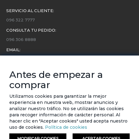
SERVICIO AL CLIENTE:
096 322 7777
CONSULTA TU PEDIDO:
096 306 8888
EMAIL:
servicio.cliente@etafashion.com
NEWSLETTER:
Antes de empezar a
Conoce toda la información sobre últimas colecciones,
comprar
eventos y ofertas.
Subscríbete a nuestro newsletter
Utilizamos cookies para garantizar la mejor
experiencia en nuestra web, mostrar anuncios y
SUSCRIBIRSE
analizar nuestro tráfico. No se utilizarán las cookies
para recoger información de carácter personal. Al
hacer clic en "Aceptar cookies" usted acepta nuestro
uso de cookies.
Política de cookies
MODIFICAR COOKIES
ACEPTAR COOKIES