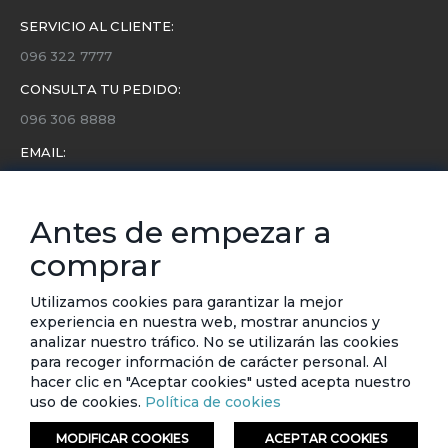
SERVICIO AL CLIENTE:
096 322 7777
CONSULTA TU PEDIDO:
096 306 8888
EMAIL:
servicio.cliente@etafashion.com
NEWSLETTER:
Antes de empezar a
Conoce toda la información sobre últimas colecciones,
comprar
eventos y ofertas.
Subscríbete a nuestro newsletter
Utilizamos cookies para garantizar la mejor
experiencia en nuestra web, mostrar anuncios y
analizar nuestro tráfico. No se utilizarán las cookies
SUSCRIBIRSE
para recoger información de carácter personal. Al
hacer clic en "Aceptar cookies" usted acepta nuestro
uso de cookies.
Política de cookies
MODIFICAR COOKIES
ACEPTAR COOKIES
© ETAFASHION 2023. Todos los derechos reservados.