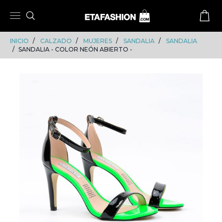
Skip
Skip
to
to
content
navigation
INICIO
CALZADO
MUJERES
SANDALIA
SANDALIA
SANDALIA - COLOR NEÓN ABIERTO -