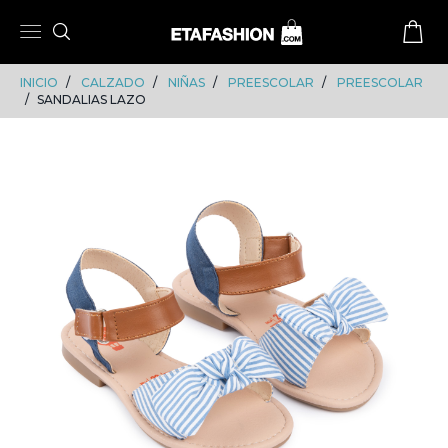
Skip
Skip
to
to
content
navigation
INICIO
CALZADO
NIÑAS
PREESCOLAR
PREESCOLAR
SANDALIAS LAZO