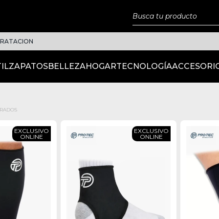
DRATACION
IL
ZAPATOS
BELLEZA
HOGAR
TECNOLOGÍA
ACCESORI
TRADOS
EXCLUSIVO
EXCLUSIVO
ONLINE
ONLINE