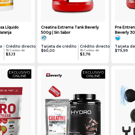
sa Líquido
Creatina Extrema Tank Beverly
Pre Entre
Naranja
500g | Sin Sabor
Beverly 300
to
Crédito directo
Tarjeta de crédito
Crédito directo
Tarjeta de
18 Cuotas de
$60,00
18 Cuotas de
$79,99
$3,13
$3,76
EXCLUSIVO
EXCLUSIVO
ONLINE
ONLINE