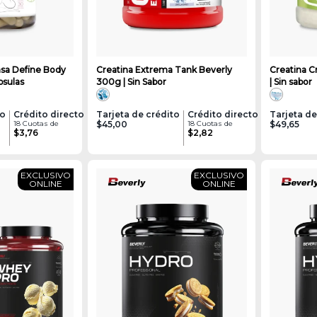
sa Define Body
Creatina Extrema Tank Beverly
Creatina C
psulas
300g | Sin Sabor
| Sin sabor
to
Crédito directo
Tarjeta de crédito
Crédito directo
Tarjeta de
18 Cuotas de
$45,00
18 Cuotas de
$49,65
$3,76
$2,82
EXCLUSIVO
EXCLUSIVO
ONLINE
ONLINE