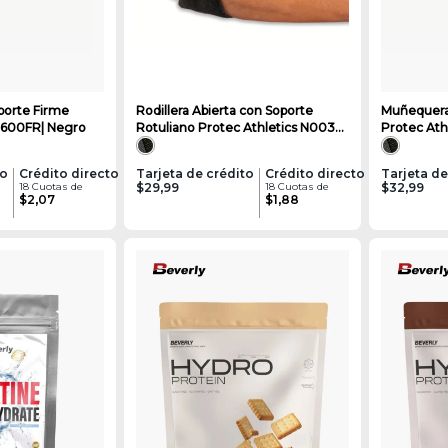
porte Firme
Rodillera Abierta con Soporte
Muñequera
 2600FR| Negro
Rotuliano Protec Athletics N003FL
Protec Ath
| Negro
Negro
to
Crédito directo
Tarjeta de crédito
Crédito directo
Tarjeta de
18 Cuotas de
$29,99
18 Cuotas de
$32,99
$2,07
$1,88