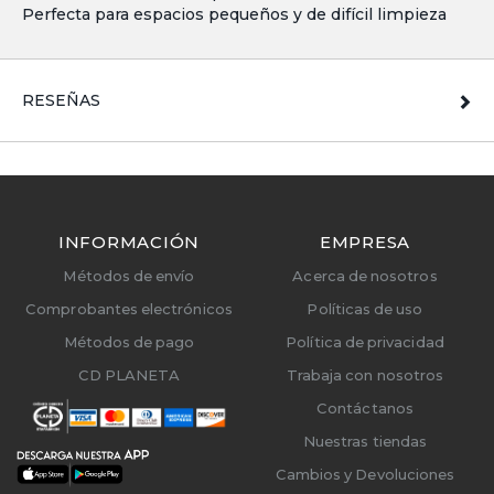
Perfecta para espacios pequeños y de difícil limpieza
RESEÑAS
INFORMACIÓN
EMPRESA
Métodos de envío
Acerca de nosotros
Comprobantes electrónicos
Políticas de uso
Métodos de pago
Política de privacidad
CD PLANETA
Trabaja con nosotros
Contáctanos
Nuestras tiendas
Cambios y Devoluciones