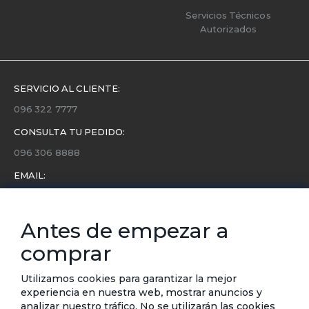
Servicios Técnicos
Autorizados
SERVICIO AL CLIENTE:
096 322 7777
CONSULTA TU PEDIDO:
096 306 8888
EMAIL:
servicio.cliente@etafashion.com
NEWSLETTER:
Antes de empezar a
Conoce toda la información sobre últimas colecciones,
comprar
eventos y ofertas.
Subscríbete a nuestro newsletter
Utilizamos cookies para garantizar la mejor
experiencia en nuestra web, mostrar anuncios y
SUSCRIBIRSE
analizar nuestro tráfico. No se utilizarán las cookies