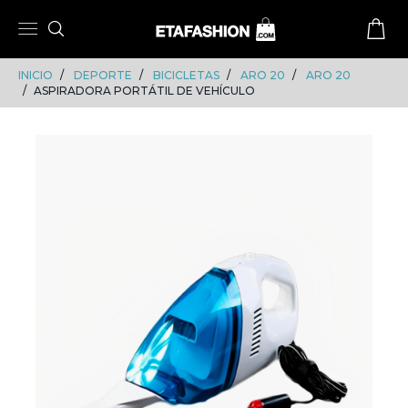
Skip
Skip
to
to
content
navigation
INICIO
DEPORTE
BICICLETAS
ARO 20
ARO 20
ASPIRADORA PORTÁTIL DE VEHÍCULO