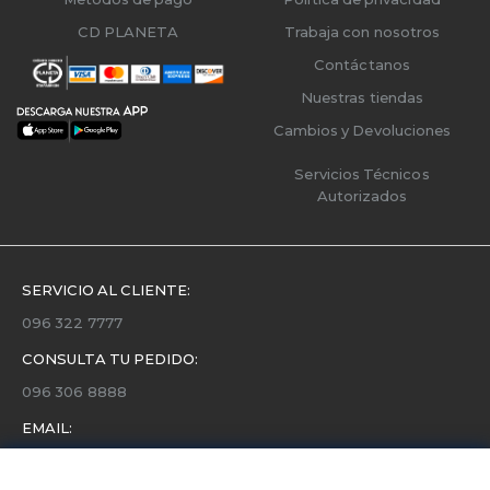
CD PLANETA
Trabaja con nosotros
Contáctanos
Nuestras tiendas
Cambios y Devoluciones
Servicios Técnicos
Autorizados
SERVICIO AL CLIENTE:
096 322 7777
CONSULTA TU PEDIDO:
096 306 8888
EMAIL:
servicio.cliente@etafashion.com