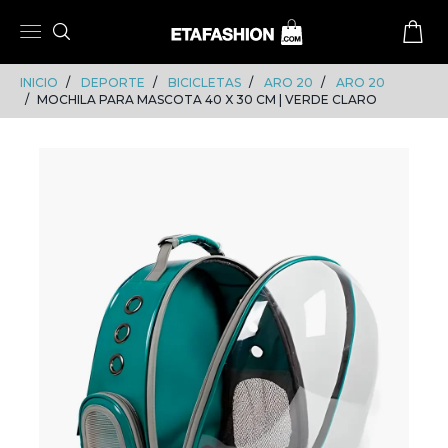
Skip
Skip
to
to
content
navigation
INICIO
DEPORTE
BICICLETAS
ARO 20
ARO 20
MOCHILA PARA MASCOTA 40 X 30 CM | VERDE CLARO