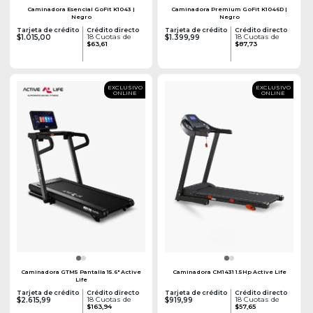
Caminadora Esencial GoFit K1043 |
Caminadora Premium GoFit K1046D |
Negro
Negro
Tarjeta de crédito
Crédito directo
Tarjeta de crédito
Crédito directo
18 Cuotas de
18 Cuotas de
$1.015,00
$1.399,99
$63,61
$87,73
EXCLUSIVO
EXCLUSIVO
ONLINE
ONLINE
Caminadora GTM5 Pantalla 15.6" Active
Caminadora CM1431 1.5Hp Active Life
Life
Tarjeta de crédito
Crédito directo
Tarjeta de crédito
Crédito directo
18 Cuotas de
18 Cuotas de
$2.615,99
$919,99
$163,94
$57,65