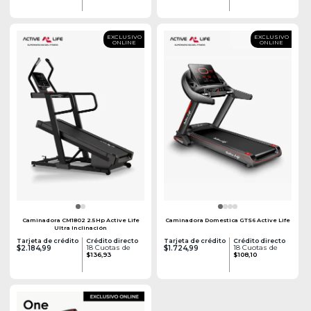
EXCLUSIVO
EXCLUSIVO
ONLINE
ONLINE
Caminadora CM1802 2.5Hp Active Life
Caminadora Domestica GTS6 Active Life
Ultra Inclinación
Tarjeta de crédito
Crédito directo
Tarjeta de crédito
Crédito directo
18 Cuotas de
18 Cuotas de
$2.184,99
$1.724,99
$136,93
$108,10