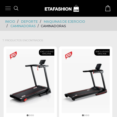
Skip
Skip
to
to
content
navigation
INICIO
DEPORTE
MAQUINAS DE EJERCICIO
CAMINADORAS
CAMINADORAS
7 PRODUCTOS ENCONTRADOS
EXCLUSIVO
EXCLUSIVO
ONLINE
ONLINE