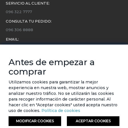
SERVICIO AL CLIENTE:
096 322 7777
CONSULTA TU PEDIDO:
096 306 8888
EMAIL:
servicio.cliente@etafashion.com
NEWSLETTER:
Antes de empezar a
Conoce toda la información sobre últimas colecciones,
comprar
eventos y ofertas.
Subscríbete a nuestro newsletter
Utilizamos cookies para garantizar la mejor
experiencia en nuestra web, mostrar anuncios y
SUSCRIBIRSE
analizar nuestro tráfico. No se utilizarán las cookies
para recoger información de carácter personal. Al
hacer clic en "Aceptar cookies" usted acepta nuestro
uso de cookies.
Política de cookies
MODIFICAR COOKIES
ACEPTAR COOKIES
© ETAFASHION 2023. Todos los derechos reservados.