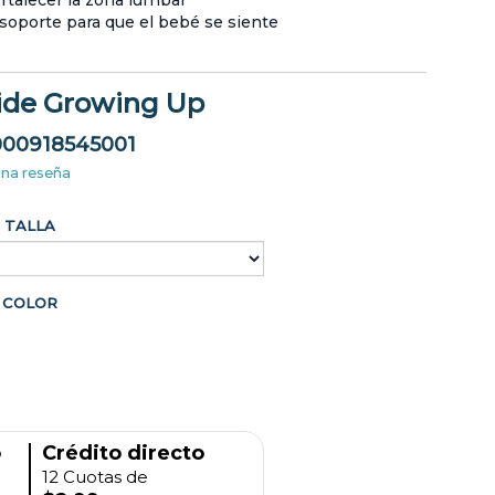
rtalecer la zona lumbar
oporte para que el bebé se siente
ide Growing Up
00918545001
una reseña
TALLA
COLOR
o
Crédito directo
12 Cuotas de