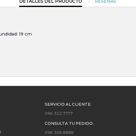
CURRENT
DETALLES DEL PRODUCTO
RESEÑAS
TAB:
undidad: 19 cm
SERVICIO AL CLIENTE:
096 322 7777
CONSULTA TU PEDIDO:
d
096 306 8888