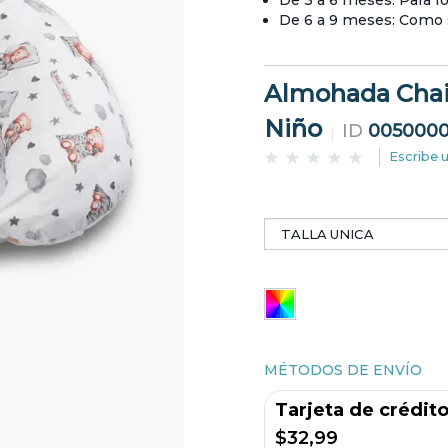
De 3 a 6 meses: Para fo
De 6 a 9 meses: Como s
Almohada Cha
Niño
ID
0050000
Escribe 
MÉTODOS DE ENVÍO
Tarjeta de crédit
$32,99