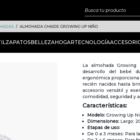
HADAS
ALMOHADA CHAIDE GROWING UP NIÑO
IL
ZAPATOS
BELLEZA
HOGAR
TECNOLOGÍA
ACCESORI
La almohada Growing 
desarrollo del bebé 
ergonómica proporciona s
recién nacidos hasta bri
accesorio versátil y ese
comodidad, seguridad y a
Características:
Modelo:
Growing Up N
Dimensiones:
Largo: 2
Etapas de uso:
De 0 a 3 meses: Para l