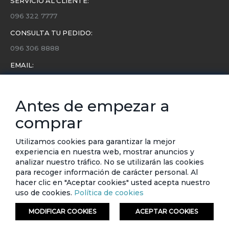
SERVICIO AL CLIENTE:
096 322 7777
CONSULTA TU PEDIDO:
096 306 8888
EMAIL:
servicio.cliente@etafashion.com
NEWSLETTER:
Antes de empezar a
Conoce toda la información sobre últimas colecciones,
comprar
eventos y ofertas.
Subscríbete a nuestro newsletter
Utilizamos cookies para garantizar la mejor
experiencia en nuestra web, mostrar anuncios y
SUSCRIBIRSE
analizar nuestro tráfico. No se utilizarán las cookies
para recoger información de carácter personal. Al
hacer clic en "Aceptar cookies" usted acepta nuestro
uso de cookies.
Política de cookies
MODIFICAR COOKIES
ACEPTAR COOKIES
© ETAFASHION 2023. Todos los derechos reservados.