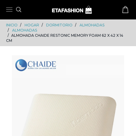
Skip
Skip
to
to
content
navigation
INICIO
HOGAR
DORMITORIO
ALMOHADAS
ALMOHADAS
ALMOHADA CHAIDE RESTONIC MEMORY FOAM 62 X 42 X 14
CM