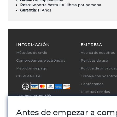
Peso:
Soporta hasta 190 libras por persona
Garantía:
11 Años
INFORMACIÓN
EMPRESA
Métodos de envío
Acerca de nosotros
Comprobantes electrónicos
Políticas de uso
Métodos de pago
Política de privacida
CD PLANETA
Trabaja con nosotro
Contáctanos
Nuestras tiendas
Cambios y Devoluci
Servicios Técnicos A
Antes de empezar a com