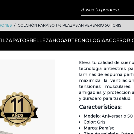
HONES
COLCHÓN PARAÍSO 1 ½ PLAZAS ANIVERSARIO 50 | GRIS
IL
ZAPATOS
BELLEZA
HOGAR
TECNOLOGÍA
ACCESORI
Eleva tu calidad de sueñ
tecnología antiestrés p
láminas de espuma perfil
maximiza la ventilación
tensiones musculares
amigables y protección a
y duradero para tu salud.
Características:
Modelo:
Aniversario 50
Color:
Gris
Marca:
Paraíso