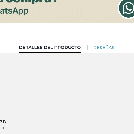
CURRENT
DETALLES DEL PRODUCTO
RESEÑAS
TAB:
 3D
po