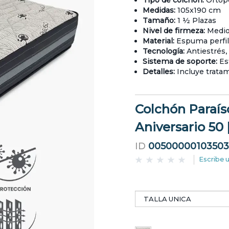
Tipo de colchón:
Ortop
Medidas:
105x190 cm
Tamaño:
1 ½ Plazas
Nivel de firmeza:
Medi
Material:
Espuma perfil
Tecnología:
Antiestrés,
Sistema de soporte:
Est
Detalles:
Incluye trata
Colchón Paraís
Aniversario 50 |
ID
00500000103503
Escribe 