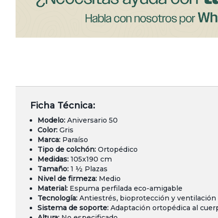
Ficha Técnica:
Modelo:
Aniversario 50
Color:
Gris
Marca:
Paraíso
Tipo de colchón:
Ortopédico
Medidas:
105x190 cm
Tamaño:
1 ½ Plazas
Nivel de firmeza:
Medio
Material:
Espuma perfilada eco-amigable
Tecnología:
Antiestrés, bioprotección y ventilación
Sistema de soporte:
Adaptación ortopédica al cuer
Altura:
No especificado