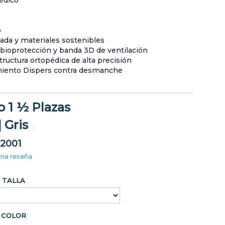
édico
o
ada y materiales sostenibles
 bioprotección y banda 3D de ventilación
ructura ortopédica de alta precisión
miento Dispers contra desmanche
o 1 ½ Plazas
 Gris
2001
una reseña
TALLA
COLOR