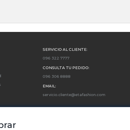
SERVICIO AL CLIENTE:
096 322 7777
CONSULTA TU PEDIDO:
d
096 306 8888
s
EMAIL:
servicio.cliente@etafashion.com
ones
utorizados
prar