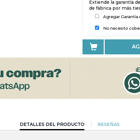
Extiende la garantía d
de fábrica por más ti
Agregar Garantía e
No necesito cobe
AG
CURRENT
DETALLES DEL PRODUCTO
RESEÑAS
TAB: