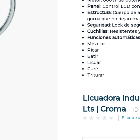
Motor:
600W de potenc
Panel:
Control LCD con 
Estructura:
Cuerpo de ac
goma que no dejan ma
Seguridad:
Lock de segu
Cuchillas:
Resistentes y 
Funciones automáticas
Mezclar
Picar
Batir
Licuar
Puré
Triturar
Licuadora Indu
Lts | Croma
ID
Escribe 