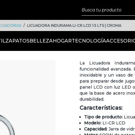
ICUADORAS
LICUADORA INDURAMA LI-CR LCD 1.5 LTS | CROMA
IL
ZAPATOS
BELLEZA
HOGAR
TECNOLOGÍA
ACCESORI
La Licuadora Induram
funcionalidad avanzada.
inoxidable y un vaso de 
para preparar desde jugo
panel LCD con luz LED ofr
que la base de acero inox
durabilidad.
Características:
Tipo de producto:
Licua
Modelo:
LI-CR LCD
Capacidad:
Jarra de vidri