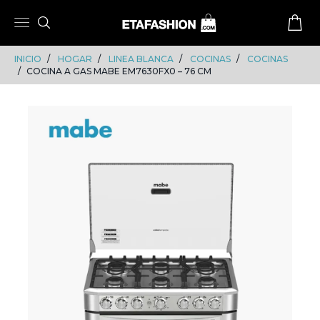
Skip
Skip
to
to
content
navigation
INICIO
HOGAR
LINEA BLANCA
COCINAS
COCINAS
COCINA A GAS MABE EM7630FX0 – 76 CM