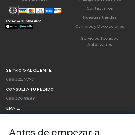
Contáctanos
Nuestras tiendas
Cambios y Devoluciones
Servicios Técnicos
Autorizados
SERVICIO AL CLIENTE:
096 322 7777
CONSULTA TU PEDIDO:
096 306 8888
EMAIL:
servicio.cliente@etafashion.com
NEWSLETTER:
Antes de empezar a