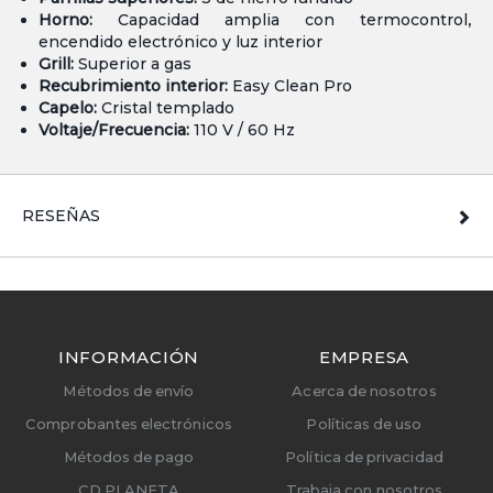
Horno:
Capacidad amplia con termocontrol,
encendido electrónico y luz interior
Grill:
Superior a gas
Recubrimiento interior:
Easy Clean Pro
Capelo:
Cristal templado
Voltaje/Frecuencia:
110 V / 60 Hz
RESEÑAS
INFORMACIÓN
EMPRESA
Métodos de envío
Acerca de nosotros
Comprobantes electrónicos
Políticas de uso
Métodos de pago
Política de privacidad
CD PLANETA
Trabaja con nosotros