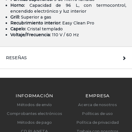
Horno:
Capacidad de 96 L, con termocontrol,
encendido electrónico y luz interior
Grill:
Superior a gas
Recubrimiento interior:
Easy Clean Pro
Capelo:
Cristal templado
Voltaje/Frecuencia:
110 V / 60 Hz
RESEÑAS
INFORMACIÓN
EMPRESA
Métodos de envío
Acerca de nosotros
Comprobantes electrónicos
Políticas de uso
Métodos de pago
Política de privacidad
CD PLANETA
Trabaja con nosotros