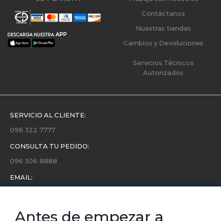
Contáctanos
Nuestras tiendas
Cambios y Devoluciones
Servicios Técnicos
Autorizados
SERVICIO AL CLIENTE:
096 322 7777
CONSULTA TU PEDIDO:
096 306 8888
EMAIL:
servicio.cliente@etafashion.com
NEWSLETTER:
Antes de empezar a