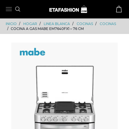
Skip
Skip
to
to
content
navigation
INICIO
HOGAR
LINEA BLANCA
COCINAS
COCINAS
COCINA A GAS MABE EM7640FX1 – 76 CM