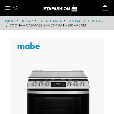
Skip
Skip
to
to
content
navigation
INICIO
HOGAR
LINEA BLANCA
COCINAS
COCINAS
COCINA A GAS MABE EMH7614DATMSS0 – 76 CM