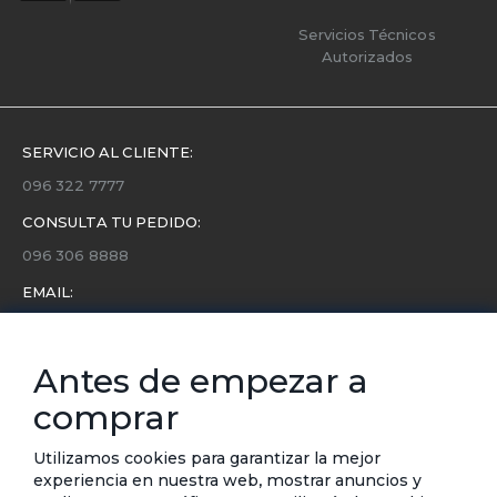
Servicios Técnicos
Autorizados
SERVICIO AL CLIENTE:
096 322 7777
CONSULTA TU PEDIDO:
096 306 8888
EMAIL:
servicio.cliente@etafashion.com
NEWSLETTER:
Antes de empezar a
Conoce toda la información sobre últimas colecciones,
comprar
eventos y ofertas.
Subscríbete a nuestro newsletter
Utilizamos cookies para garantizar la mejor
experiencia en nuestra web, mostrar anuncios y