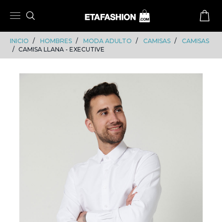
Skip
Skip
to
to
content
navigation
INICIO
HOMBRES
MODA ADULTO
CAMISAS
CAMISAS
CAMISA LLANA - EXECUTIVE