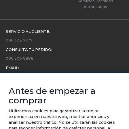
Servicios Técnicos
Autorizados
SERVICIO AL CLIENTE:
096 322 7777
CONSULTA TU PEDIDO:
096 306 8888
EMAIL:
servicio.cliente@etafashion.com
NEWSLETTER:
Antes de empezar a
Conoce toda la información sobre últimas colecciones,
comprar
eventos y ofertas.
Subscríbete a nuestro newsletter
Utilizamos cookies para garantizar la mejor
experiencia en nuestra web, mostrar anuncios y
SUSCRIBIRSE
analizar nuestro tráfico. No se utilizarán las cookies
para recoger información de carácter personal. Al