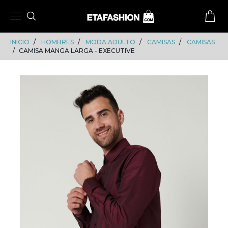
Skip
Skip
to
to
content
navigation
INICIO
HOMBRES
MODA ADULTO
CAMISAS
CAMISAS
CAMISA MANGA LARGA - EXECUTIVE