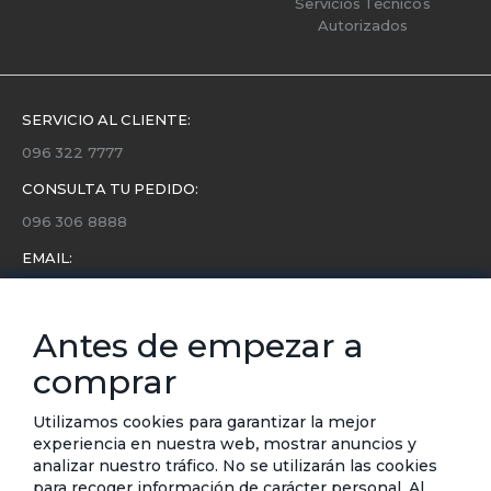
Servicios Técnicos
Autorizados
SERVICIO AL CLIENTE:
096 322 7777
CONSULTA TU PEDIDO:
096 306 8888
EMAIL:
servicio.cliente@etafashion.com
NEWSLETTER:
Antes de empezar a
Conoce toda la información sobre últimas colecciones,
comprar
eventos y ofertas.
Subscríbete a nuestro newsletter
Utilizamos cookies para garantizar la mejor
experiencia en nuestra web, mostrar anuncios y
SUSCRIBIRSE
analizar nuestro tráfico. No se utilizarán las cookies
para recoger información de carácter personal. Al