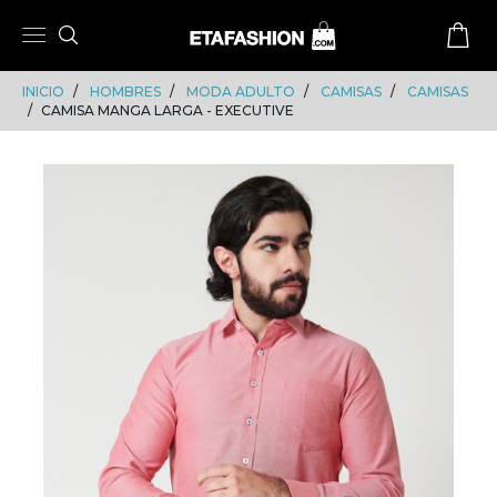
Skip
Skip
to
to
content
navigation
INICIO
HOMBRES
MODA ADULTO
CAMISAS
CAMISAS
CAMISA MANGA LARGA - EXECUTIVE