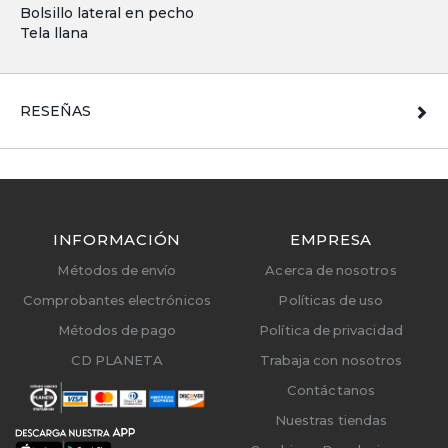
Bolsillo lateral en pecho
Tela llana
RESEÑAS
INFORMACIÓN
EMPRESA
Métodos de envío
Acerca de nosotros
Comprobantes electrónicos
Políticas de uso
Métodos de pago
Política de privacidad
CD PLANETA
Trabaja con nosotros
Contáctanos
Nuestras tiendas