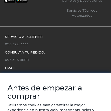
Cambios y Devoluciones
Servicios Técnicos
Autorizados
SERVICIO AL CLIENTE:
096 322 7777
CONSULTA TU PEDIDO:
096 306 8888
EMAIL:
servicio.cliente@etafashion.com
NEWSLETTER:
Antes de empezar a
Conoce toda la información sobre últimas colecciones,
comprar
eventos y ofertas.
Subscríbete a nuestro newsletter
Utilizamos cookies para garantizar la mejor
experiencia en nuestra web, mostrar anuncios y