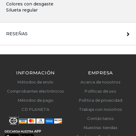
Colores con desgaste
Silueta regular
RESEÑAS
INFORMACIÓN
EMPRESA
Métodos de envío
Acerca de nosotros
Comprobantes electrónicos
Políticas de uso
Métodos de pago
Política de privacidad
CD PLANETA
Trabaja con nosotros
Contáctanos
Nuestras tiendas