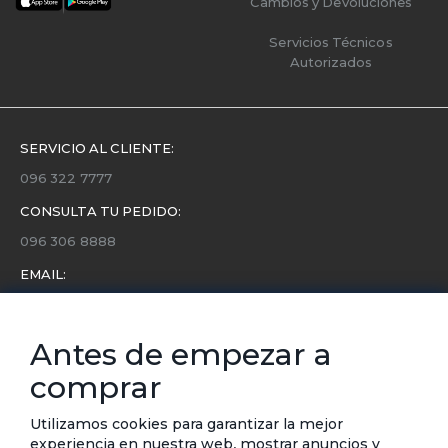
Cambios y Devoluciones
Servicios Técnicos
Autorizados
SERVICIO AL CLIENTE:
096 322 7777
CONSULTA TU PEDIDO:
096 306 8888
EMAIL:
servicio.cliente@etafashion.com
NEWSLETTER:
Antes de empezar a
Conoce toda la información sobre últimas colecciones,
comprar
eventos y ofertas.
Subscríbete a nuestro newsletter
Utilizamos cookies para garantizar la mejor
experiencia en nuestra web, mostrar anuncios y