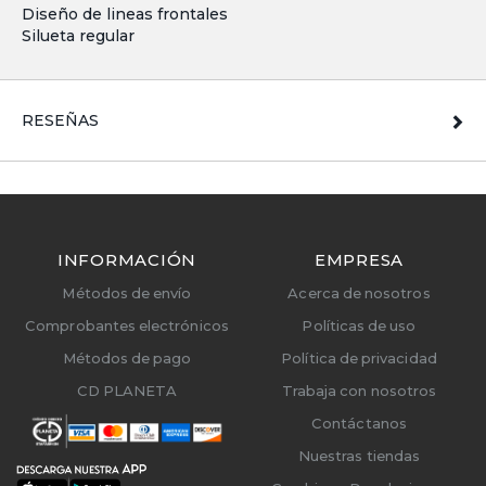
Diseño de lineas frontales
Silueta regular
RESEÑAS
INFORMACIÓN
EMPRESA
Métodos de envío
Acerca de nosotros
Comprobantes electrónicos
Políticas de uso
Métodos de pago
Política de privacidad
CD PLANETA
Trabaja con nosotros
Contáctanos
Nuestras tiendas