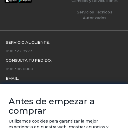
Cambios y Devoluciones
Servicios Técnicos
Autorizados
SERVICIO AL CLIENTE:
096 322 7777
CONSULTA TU PEDIDO:
096 306 8888
EMAIL:
servicio.cliente@etafashion.com
NEWSLETTER:
Antes de empezar a
Conoce toda la información sobre últimas colecciones,
comprar
eventos y ofertas.
Subscríbete a nuestro newsletter
Utilizamos cookies para garantizar la mejor
experiencia en nuestra web, mostrar anuncios y