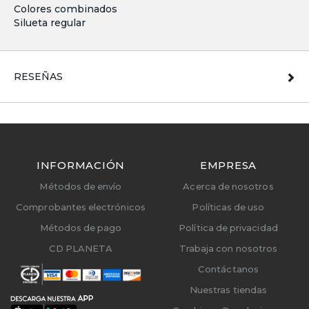
Colores combinados
Silueta regular
RESEÑAS
INFORMACIÓN
EMPRESA
Métodos de envío
Acerca de nosotros
Comprobantes electrónicos
Políticas de uso
Métodos de pago
Política de privacidad
CD PLANETA
Trabaja con nosotros
Contáctanos
Nuestras tiendas