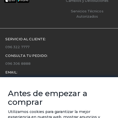
Cambios y Devoluciones
Servicios Técnicos
Autorizados
SERVICIO AL CLIENTE:
096 322 7777
CONSULTA TU PEDIDO:
096 306 8888
EMAIL:
servicio.cliente@etafashion.com
NEWSLETTER:
Antes de empezar a
Conoce toda la información sobre últimas colecciones,
comprar
eventos y ofertas.
Subscríbete a nuestro newsletter
Utilizamos cookies para garantizar la mejor
experiencia en nuestra web, mostrar anuncios y