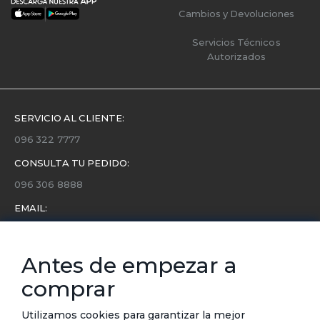
Cambios y Devoluciones
Servicios Técnicos
Autorizados
SERVICIO AL CLIENTE:
096 322 7777
CONSULTA TU PEDIDO:
096 306 8888
EMAIL:
servicio.cliente@etafashion.com
NEWSLETTER:
Antes de empezar a
Conoce toda la información sobre últimas colecciones,
comprar
eventos y ofertas.
Subscríbete a nuestro newsletter
Utilizamos cookies para garantizar la mejor