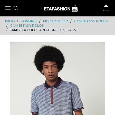
Skip
Skip
to
to
content
navigation
INICIO
HOMBRES
MODA ADULTO
CAMISETAS Y POLOS
CAMISETAS Y POLOS
CAMISETA POLO CON CIERRE - EXECUTIVE