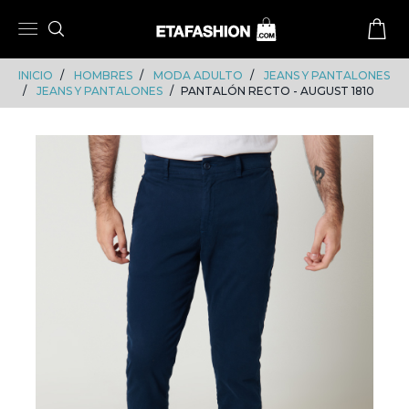
Skip
Skip
to
to
content
navigation
INICIO
HOMBRES
MODA ADULTO
JEANS Y PANTALONES
JEANS Y PANTALONES
PANTALÓN RECTO - AUGUST 1810