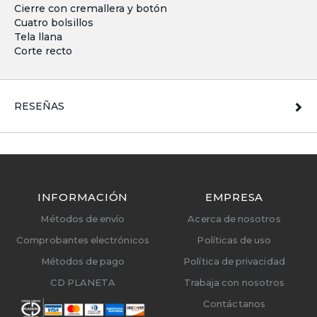
Cierre con cremallera y botón
Cuatro bolsillos
Tela llana
Corte recto
RESEÑAS
INFORMACIÓN
EMPRESA
Métodos de envío
Acerca de nosotros
Comprobantes electrónicos
Políticas de uso
Métodos de pago
Política de privacidad
CD PLANETA
Trabaja con nosotros
Contáctanos