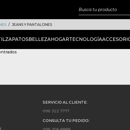
NES
JEANS Y PANTALONES
IL
ZAPATOS
BELLEZA
HOGAR
TECNOLOGÍA
ACCESORI
ontrados
SERVICIO AL CLIENTE:
096 322 7777
CONSULTA TU PEDIDO:
d
096 306 8888