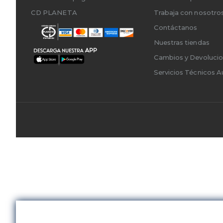
CD PLANETA
Trabaja con nosotro
Contáctanos
Nuestras tiendas
Cambios y Devoluci
Servicios Técnicos A