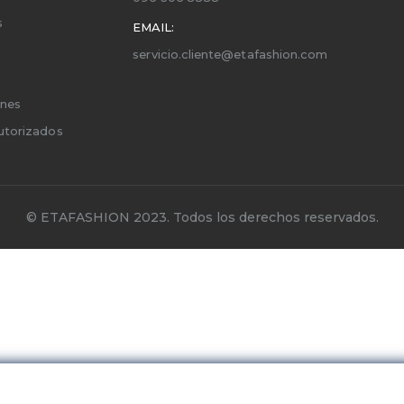
s
EMAIL:
servicio.cliente@etafashion.com
ones
utorizados
© ETAFASHION 2023. Todos los derechos reservados.