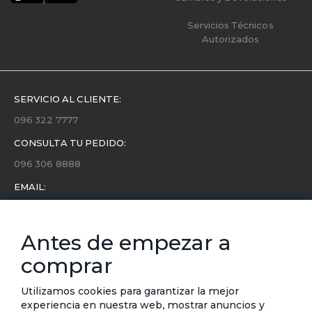
Servicios Técnicos
Autorizados
SERVICIO AL CLIENTE:
096 322 7777
CONSULTA TU PEDIDO:
096 306 8888
EMAIL:
servicio.cliente@etafashion.com
NEWSLETTER:
Antes de empezar a
Conoce toda la información sobre últimas colecciones,
comprar
eventos y ofertas.
Subscríbete a nuestro newsletter
Utilizamos cookies para garantizar la mejor
experiencia en nuestra web, mostrar anuncios y