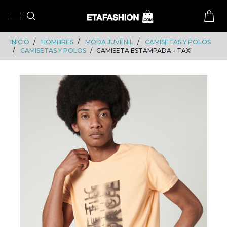
Skip
Skip
to
to
content
navigation
INICIO
HOMBRES
MODA JUVENIL
CAMISETAS Y POLOS
CAMISETAS Y POLOS
CAMISETA ESTAMPADA - TAXI