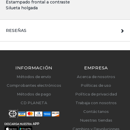
Estampado frontal a contraste
Silueta holgada
RESEÑAS
INFORMACIÓN
EMPRESA
Métodos de envío
Acerca de nosotros
Comprobantes electrónicos
Políticas de uso
Métodos de pago
Política de privacidad
CD PLANETA
Trabaja con nosotros
Contáctanos
Nuestras tiendas
Cambios y Devoluciones