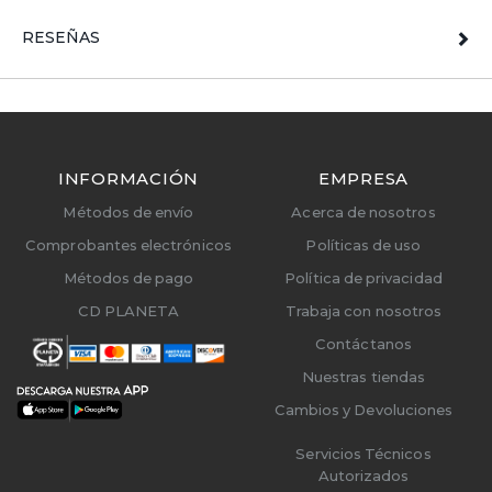
RESEÑAS
INFORMACIÓN
EMPRESA
Métodos de envío
Acerca de nosotros
Comprobantes electrónicos
Políticas de uso
Métodos de pago
Política de privacidad
CD PLANETA
Trabaja con nosotros
Contáctanos
Nuestras tiendas
Cambios y Devoluciones
Servicios Técnicos
Autorizados