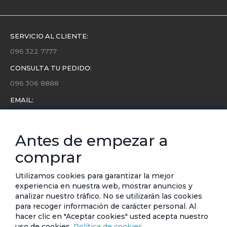
SERVICIO AL CLIENTE:
096 322 7777
CONSULTA TU PEDIDO:
096 306 8888
EMAIL:
servicio.cliente@etafashion.com
NEWSLETTER:
Antes de empezar a
Conoce toda la información sobre últimas colecciones,
comprar
eventos y ofertas.
Subscríbete a nuestro newsletter
Utilizamos cookies para garantizar la mejor
experiencia en nuestra web, mostrar anuncios y
SUSCRIBIRSE
analizar nuestro tráfico. No se utilizarán las cookies
para recoger información de carácter personal. Al
hacer clic en "Aceptar cookies" usted acepta nuestro
uso de cookies.
Política de cookies