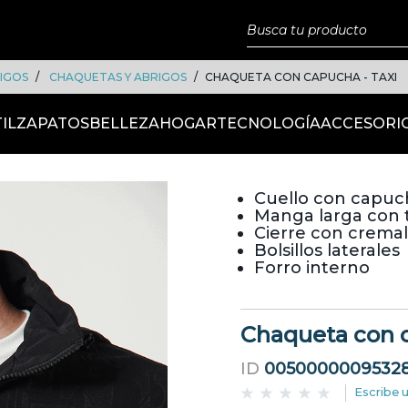
IGOS
CHAQUETAS Y ABRIGOS
CHAQUETA CON CAPUCHA - TAXI
IL
ZAPATOS
BELLEZA
HOGAR
TECNOLOGÍA
ACCESORI
Cuello con capu
Manga larga con t
Cierre con cremall
Bolsillos laterales
Forro interno
Chaqueta con c
ID
0050000009532
Escribe 