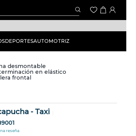
OS
DEPORTES
AUTOMOTRIZ
cha desmontable
erminación en elástico
era frontal
apucha - Taxi
89001
una reseña