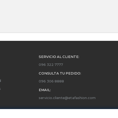
SERVICIO AL CLIENTE:
096 322 7777
CONSULTA TU PEDIDO:
d
096 306 8888
s
EMAIL:
servicio.cliente@etafashion.com
ones