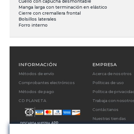
Cuello con capucha desmontable
Manga larga con terminación en elástico
Cierre con cremallera frontal
Bolsillos laterales
Forro interno
INFORMACIÓN
EMPRESA
Métodos de envío
Acerca de nosotros
Comprobantes electrónicos
Políticas de uso
Métodos de pago
Política de privacida
CD PLANETA
Trabaja con nosotro
Contáctanos
Nuestras tiendas
Cambios y Devoluci