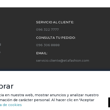
SERVICIO AL CLIENTE:
096 322 7777
CONSULTA TU PEDIDO:
d
096 306 8888
s
EMAIL:
servicio.cliente@etafashion.com
ones
utorizados
prar
cia en nuestra web, mostrar anuncios y analizar nuestro
rmación de carácter personal. Al hacer clic en "Aceptar
ca de cookies
© ETAFASHION 2023. Todos los derechos reservados.