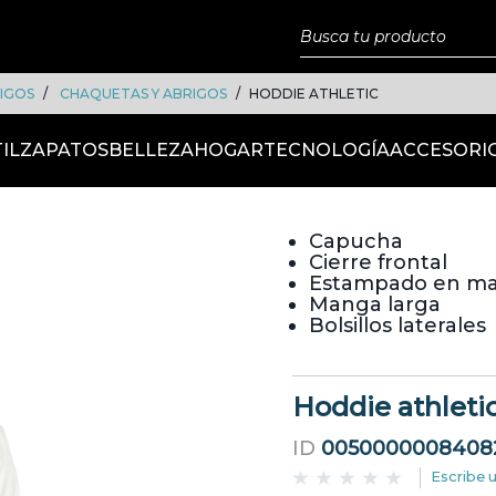
IGOS
CHAQUETAS Y ABRIGOS
HODDIE ATHLETIC
IL
ZAPATOS
BELLEZA
HOGAR
TECNOLOGÍA
ACCESORI
Capucha
Cierre frontal
Estampado en m
Manga larga
Bolsillos laterales
Hoddie athleti
ID
0050000008408
Escribe 