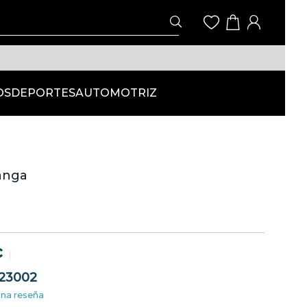
OS
DEPORTES
AUTOMOTRIZ
anga
c
23002
una reseña