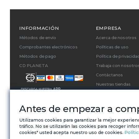
INFORMACIÓN
EMPRESA
Métodos de envío
Acerca de nosotros
Comprobantes electrónicos
Políticas de uso
Métodos de pago
Política de privacida
CD PLANETA
Trabaja con nosotro
Contáctanos
Nuestras tiendas
Cambios y Devoluci
Servicios Técnicos A
Antes de empezar a com
Utilizamos cookies para garantizar la mejor experien
tráfico. No se utilizarán las cookies para recoger info
cookies" usted acepta nuestro uso de cookies.
Políti