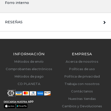
Forro interno
RESEÑAS
INFORMACIÓN
EMPRESA
Métodos de envío
Acerca de nosotros
Comprobantes electrónicos
Políticas de uso
Métodos de pago
Política de privacidad
CD PLANETA
Trabaja con nosotros
Contáctanos
Nuestras tiendas
Cambios y Devoluciones