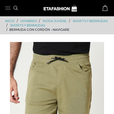
Skip
Skip
to
to
content
navigation
INICIO
HOMBRES
MODA JUVENIL
SHORTS Y BERMUDAS
SHORTS Y BERMUDAS
BERMUDA CON CORDÓN - NAVIGARE