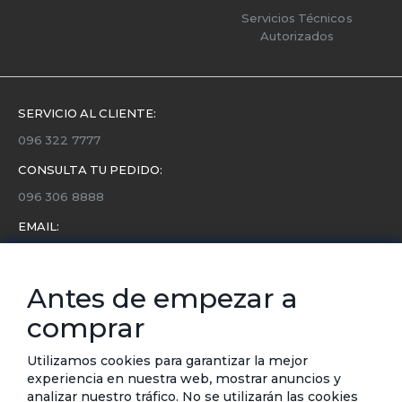
Servicios Técnicos
Autorizados
SERVICIO AL CLIENTE:
096 322 7777
CONSULTA TU PEDIDO:
096 306 8888
EMAIL:
servicio.cliente@etafashion.com
NEWSLETTER:
Antes de empezar a
Conoce toda la información sobre últimas colecciones,
comprar
eventos y ofertas.
Subscríbete a nuestro newsletter
Utilizamos cookies para garantizar la mejor
experiencia en nuestra web, mostrar anuncios y
SUSCRIBIRSE
analizar nuestro tráfico. No se utilizarán las cookies