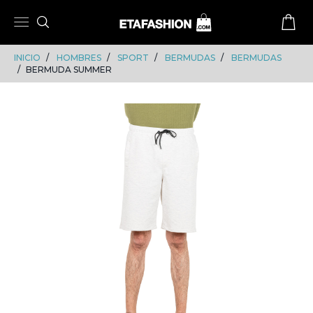
Skip
Skip
to
to
content
navigation
INICIO
HOMBRES
SPORT
BERMUDAS
BERMUDAS
BERMUDA SUMMER