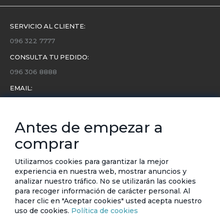
SERVICIO AL CLIENTE:
096 322 7777
CONSULTA TU PEDIDO:
096 306 8888
EMAIL:
servicio.cliente@etafashion.com
NEWSLETTER:
Antes de empezar a
Conoce toda la información sobre últimas colecciones,
comprar
eventos y ofertas.
Subscríbete a nuestro newsletter
Utilizamos cookies para garantizar la mejor
experiencia en nuestra web, mostrar anuncios y
SUSCRIBIRSE
analizar nuestro tráfico. No se utilizarán las cookies
para recoger información de carácter personal. Al
hacer clic en "Aceptar cookies" usted acepta nuestro
uso de cookies.
Política de cookies