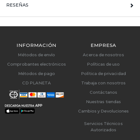
RESEÑAS
INFORMACIÓN
EMPRESA
Métodos de envío
Acerca de nosotros
Comprobantes electrónicos
Políticas de uso
Métodos de pago
Política de privacidad
CD PLANETA
Trabaja con nosotros
Contáctanos
Nuestras tiendas
Cambios y Devoluciones
Servicios Técnicos
Autorizados