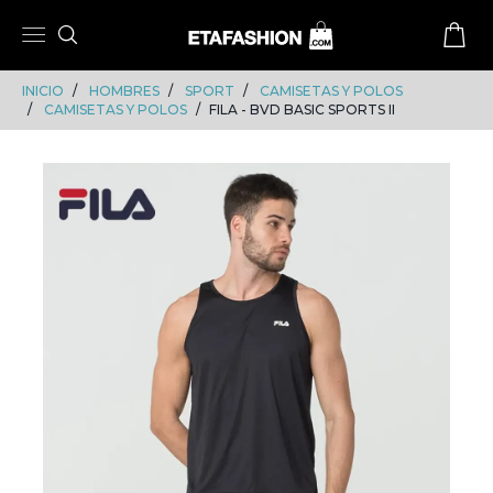
Skip
Skip
to
to
content
navigation
INICIO
HOMBRES
SPORT
CAMISETAS Y POLOS
CAMISETAS Y POLOS
FILA - BVD BASIC SPORTS II