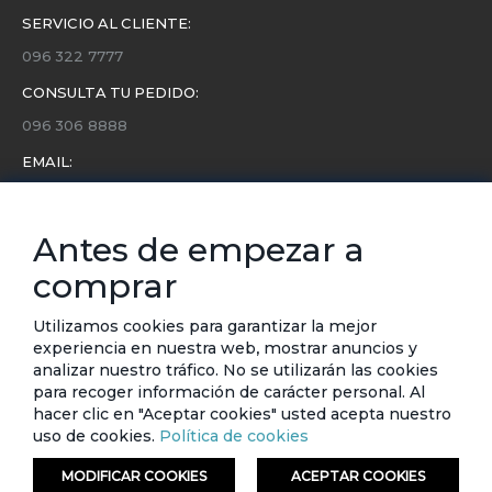
SERVICIO AL CLIENTE:
096 322 7777
CONSULTA TU PEDIDO:
096 306 8888
EMAIL:
servicio.cliente@etafashion.com
NEWSLETTER:
Antes de empezar a
Conoce toda la información sobre últimas colecciones,
comprar
eventos y ofertas.
Subscríbete a nuestro newsletter
Utilizamos cookies para garantizar la mejor
experiencia en nuestra web, mostrar anuncios y
SUSCRIBIRSE
analizar nuestro tráfico. No se utilizarán las cookies
para recoger información de carácter personal. Al
hacer clic en "Aceptar cookies" usted acepta nuestro
uso de cookies.
Política de cookies
MODIFICAR COOKIES
ACEPTAR COOKIES
© ETAFASHION 2023. Todos los derechos reservados.