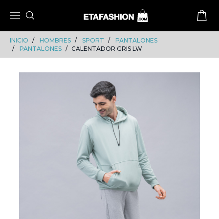
Skip
Skip
to
to
content
navigation
INICIO
HOMBRES
SPORT
PANTALONES
PANTALONES
CALENTADOR GRIS LW