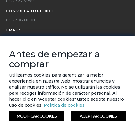
096 322 7777
CONSULTA TU PEDIDO:
096 306 8888
EMAIL:
servicio.cliente@etafashion.com
NEWSLETTER:
Antes de empezar a
Conoce toda la información sobre últimas colecciones,
comprar
eventos y ofertas.
Subscríbete a nuestro newsletter
Utilizamos cookies para garantizar la mejor
experiencia en nuestra web, mostrar anuncios y
SUSCRIBIRSE
analizar nuestro tráfico. No se utilizarán las cookies
para recoger información de carácter personal. Al
hacer clic en "Aceptar cookies" usted acepta nuestro
uso de cookies.
Política de cookies
MODIFICAR COOKIES
ACEPTAR COOKIES
© ETAFASHION 2023. Todos los derechos reservados.