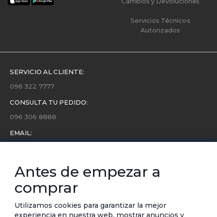
Cambios y Devoluciones
Servicios Técnicos
Autorizados
SERVICIO AL CLIENTE:
096 322 7777
CONSULTA TU PEDIDO:
096 306 8888
EMAIL:
servicio.cliente@etafashion.com
NEWSLETTER:
Antes de empezar a
Conoce toda la información sobre últimas colecciones,
comprar
eventos y ofertas.
Subscríbete a nuestro newsletter
Utilizamos cookies para garantizar la mejor
experiencia en nuestra web, mostrar anuncios y