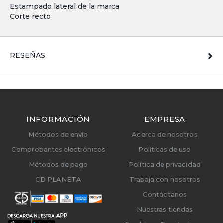
Estampado lateral de la marca
Corte recto
RESEÑAS
INFORMACIÓN
EMPRESA
Métodos de envío
Acerca de nosotros
Comprobantes electrónicos
Políticas de uso
Métodos de pago
Política de privacidad
CD PLANETA
Trabaja con nosotros
Contáctanos
Nuestras tiendas