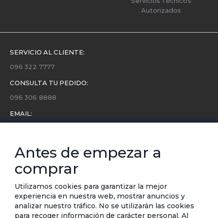
Servicios Técnicos
Autorizados
SERVICIO AL CLIENTE:
096 322 7777
CONSULTA TU PEDIDO:
096 306 8888
EMAIL:
servicio.cliente@etafashion.com
NEWSLETTER:
Antes de empezar a
Conoce toda la información sobre últimas colecciones,
comprar
eventos y ofertas.
Subscríbete a nuestro newsletter
Utilizamos cookies para garantizar la mejor
experiencia en nuestra web, mostrar anuncios y
SUSCRIBIRSE
analizar nuestro tráfico. No se utilizarán las cookies
para recoger información de carácter personal. Al