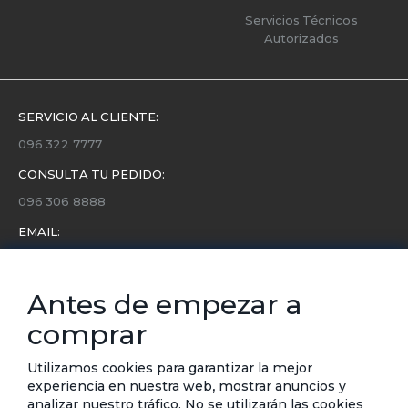
Servicios Técnicos
Autorizados
SERVICIO AL CLIENTE:
096 322 7777
CONSULTA TU PEDIDO:
096 306 8888
EMAIL:
servicio.cliente@etafashion.com
NEWSLETTER:
Antes de empezar a
Conoce toda la información sobre últimas colecciones,
comprar
eventos y ofertas.
Subscríbete a nuestro newsletter
Utilizamos cookies para garantizar la mejor
experiencia en nuestra web, mostrar anuncios y
SUSCRIBIRSE
analizar nuestro tráfico. No se utilizarán las cookies