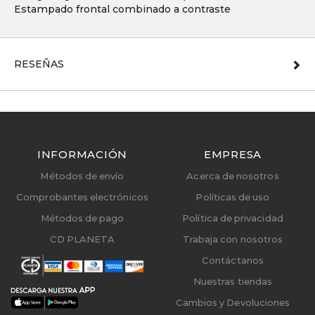
Estampado frontal combinado a contraste
RESEÑAS
INFORMACIÓN
EMPRESA
Métodos de envío
Acerca de nosotros
Comprobantes electrónicos
Políticas de uso
Métodos de pago
Política de privacidad
CD PLANETA
Trabaja con nosotros
Contáctanos
Nuestras tiendas
Cambios y Devoluciones