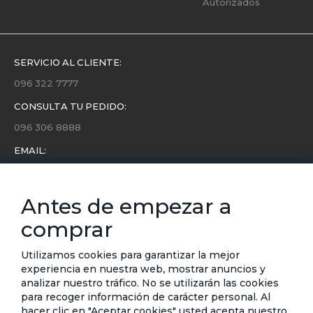
Autorizados
SERVICIO AL CLIENTE:
096 322 7777
CONSULTA TU PEDIDO:
096 306 8888
EMAIL:
servicio.cliente@etafashion.com
NEWSLETTER:
Antes de empezar a
Conoce toda la información sobre últimas colecciones,
comprar
eventos y ofertas.
Subscríbete a nuestro newsletter
Utilizamos cookies para garantizar la mejor
experiencia en nuestra web, mostrar anuncios y
SUSCRIBIRSE
analizar nuestro tráfico. No se utilizarán las cookies
para recoger información de carácter personal. Al
hacer clic en "Aceptar cookies" usted acepta nuestro