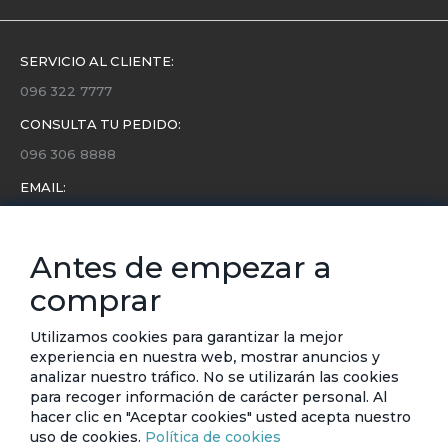
SERVICIO AL CLIENTE:
096 322 7777
CONSULTA TU PEDIDO:
096 306 8888
EMAIL:
servicio.cliente@etafashion.com
NEWSLETTER:
Antes de empezar a
Conoce toda la información sobre últimas colecciones,
comprar
eventos y ofertas.
Subscríbete a nuestro newsletter
Utilizamos cookies para garantizar la mejor
experiencia en nuestra web, mostrar anuncios y
SUSCRIBIRSE
analizar nuestro tráfico. No se utilizarán las cookies
para recoger información de carácter personal. Al
hacer clic en "Aceptar cookies" usted acepta nuestro
uso de cookies.
Política de cookies