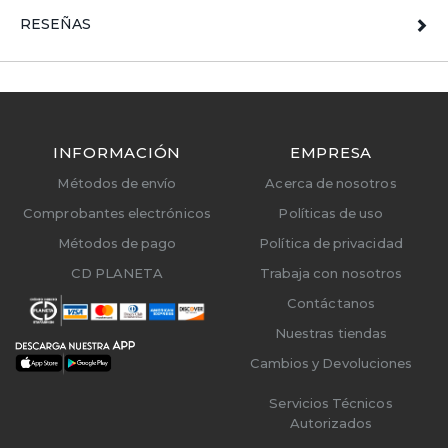
RESEÑAS
INFORMACIÓN
EMPRESA
Métodos de envío
Acerca de nosotros
Comprobantes electrónicos
Políticas de uso
Métodos de pago
Política de privacidad
CD PLANETA
Trabaja con nosotros
Contáctanos
Nuestras tiendas
Cambios y Devoluciones
Servicios Técnicos
Autorizados