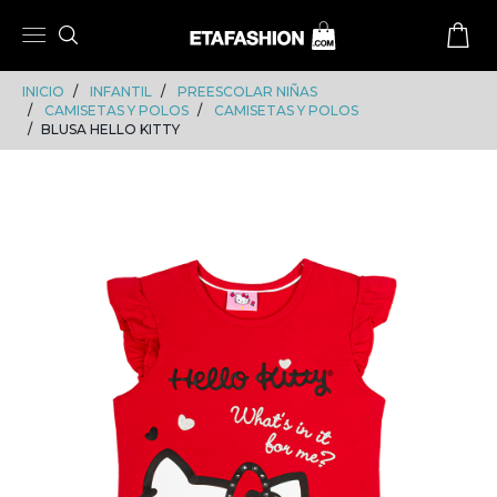
Skip
Skip
to
to
content
navigation
INICIO
INFANTIL
PREESCOLAR NIÑAS
CAMISETAS Y POLOS
CAMISETAS Y POLOS
BLUSA HELLO KITTY