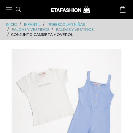
Skip
Skip
to
to
content
navigation
INICIO
INFANTIL
PREESCOLAR NIÑAS
FALDAS Y VESTIDOS
FALDAS Y VESTIDOS
CONJUNTO CAMISETA + OVEROL