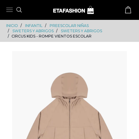
Skip
Skip
to
to
content
navigation
INICIO
INFANTIL
PREESCOLAR NIÑAS
SWETERS Y ABRIGOS
SWETERS Y ABRIGOS
CIRCUS KIDS - ROMPE VIENTOS ESCOLAR