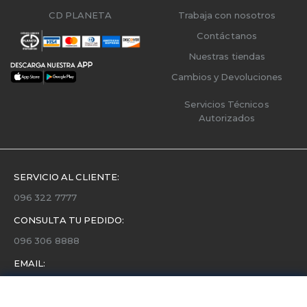
CD PLANETA
Trabaja con nosotros
Contáctanos
Nuestras tiendas
Cambios y Devoluciones
Servicios Técnicos
Autorizados
SERVICIO AL CLIENTE:
096 322 7777
CONSULTA TU PEDIDO:
096 306 8888
EMAIL:
servicio.cliente@etafashion.com
NEWSLETTER: