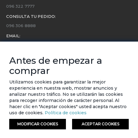
096 322 7777
CONSULTA TU PEDIDO:
096 306 8888
EMAIL:
servicio.cliente@etafashion.com
NEWSLETTER:
Antes de empezar a
Conoce toda la información sobre últimas colecciones,
comprar
eventos y ofertas.
Subscríbete a nuestro newsletter
Utilizamos cookies para garantizar la mejor
experiencia en nuestra web, mostrar anuncios y
SUSCRIBIRSE
analizar nuestro tráfico. No se utilizarán las cookies
para recoger información de carácter personal. Al
hacer clic en "Aceptar cookies" usted acepta nuestro
uso de cookies.
Política de cookies
MODIFICAR COOKIES
ACEPTAR COOKIES
© ETAFASHION 2023. Todos los derechos reservados.