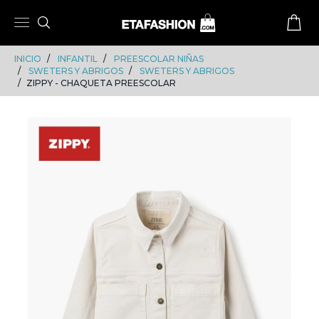
Skip
Skip
to
to
content
navigation
INICIO
INFANTIL
PREESCOLAR NIÑAS
SWETERS Y ABRIGOS
SWETERS Y ABRIGOS
ZIPPY - CHAQUETA PREESCOLAR