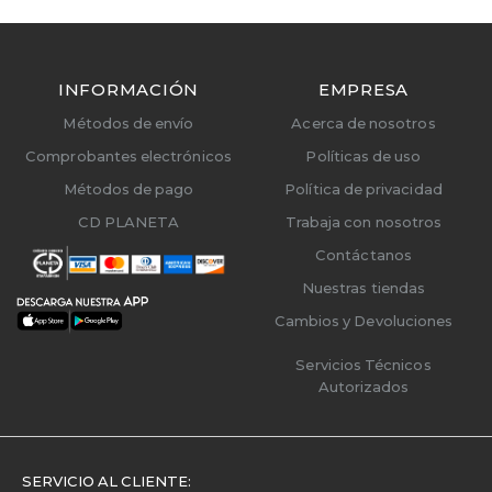
INFORMACIÓN
EMPRESA
Métodos de envío
Acerca de nosotros
Comprobantes electrónicos
Políticas de uso
Métodos de pago
Política de privacidad
CD PLANETA
Trabaja con nosotros
Contáctanos
Nuestras tiendas
Cambios y Devoluciones
Servicios Técnicos
Autorizados
SERVICIO AL CLIENTE: