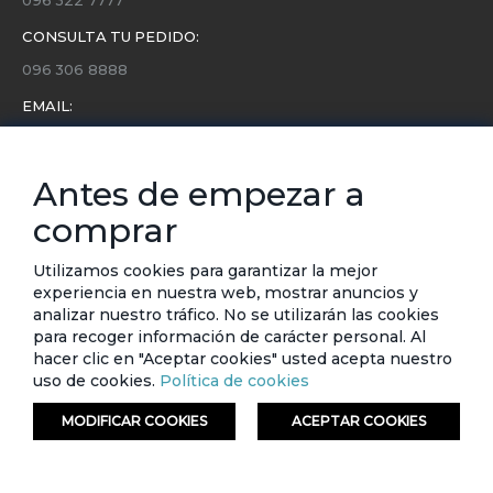
CONSULTA TU PEDIDO:
096 306 8888
EMAIL:
servicio.cliente@etafashion.com
NEWSLETTER:
Antes de empezar a
Conoce toda la información sobre últimas colecciones,
comprar
eventos y ofertas.
Subscríbete a nuestro newsletter
Utilizamos cookies para garantizar la mejor
experiencia en nuestra web, mostrar anuncios y
SUSCRIBIRSE
analizar nuestro tráfico. No se utilizarán las cookies
para recoger información de carácter personal. Al
hacer clic en "Aceptar cookies" usted acepta nuestro
uso de cookies.
Política de cookies
MODIFICAR COOKIES
ACEPTAR COOKIES
© ETAFASHION 2023. Todos los derechos reservados.